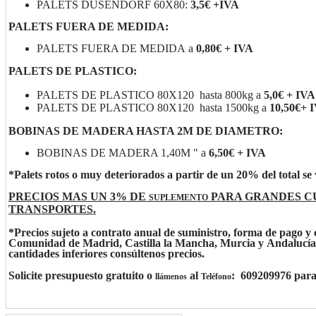
PALETS DUSENDORF 60X80:
3,5€ +IVA
PALETS FUERA DE MEDIDA:
PALETS FUERA DE MEDIDA a
0,80€ + IVA
PALETS DE PLASTICO:
PALETS DE PLASTICO 80X120 hasta 800kg a
5,0€ + IVA
PALETS DE PLASTICO 80X120 hasta 1500kg a
10,50€+ 
BOBINAS DE MADERA HASTA 2M DE DIAMETRO:
BOBINAS DE MADERA 1,40M " a
6,50€ + IVA
*Palets rotos o muy deteriorados a partir de un 20% del total se 
PRECIOS MAS UN 3% DE
PARA GRANDES CU
SUPLEMENTO
TRANSPORTES.
*Precios sujeto a contrato anual de suministro, forma de pago y c
Comunidad de Madrid, Castilla la Mancha, Murcia y Andalucía
cantidades inferiores consúltenos precios.
Solicite presupuesto gratuito o
al
: 609209976 para
llámenos
Teléfono