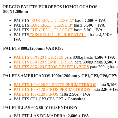
PRECIO PALETS EUROPEOS HOMOLOGADOS
800X1200mm
PALETS
EUR-EPAL "CLASE A"
hasta
7,60€ + IVA
PALETS
EUR-EPAL "CLASE B"
hasta
5,50€ + IVA
PALETS
EUR-EPAL "CLASE C"
hasta
5,0€ + IVA
PALETS
"SIN SELLO o EUR-RENTAL"
- hasta
4,50€ +
IVA
PALETS 800x1200mm VARIOS:
PALETS 80X120 FUERTES
para 800kg hasta
4,50€ + IVA
PALETS 80X120 SEMIFUERTES
para 600kg hasta
3,50€ +
PALETS 80X120 FINOS DESECHABLES
para 300kg hast
PALETS AMERICANOS 1000x1200mm y CP1,CP3,CP6,CP7:
PALETS 100x120 FUERTES PERIMETRICOS
hasta
5,10€
PALETS 100x120 FINOS PERIMETRICOS
hasta
2,8€ + I
PALETS 100x120 FINOS
hasta
2,50€ + IVA
PALETS CP1,CP3,CP6,CP7 -
Consultar
PALETILLAS 60X80 Y DUSENDORF:
PALETILLAS DE MADERA:
2,60€ + IVA