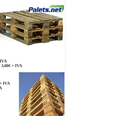
 IVA
a
3,00€ + IVA
 + IVA
VA